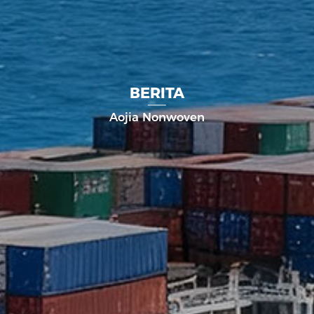
BERITA
Aojia Nonwoven