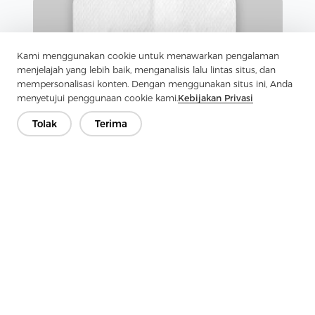
Kami menggunakan cookie untuk menawarkan pengalaman
menjelajah yang lebih baik, menganalisis lalu lintas situs, dan
mempersonalisasi konten. Dengan menggunakan situs ini, Anda
menyetujui penggunaan cookie kami.
Kebijakan Privasi
Tolak
Terima
Berita
|
20 Maret 2026
Kain Nonwoven Spunlace Medis untuk Pembalut
Luka: Teknis Komprehensif
Baca lebih lanjut
1
2
3
4
5
6
7