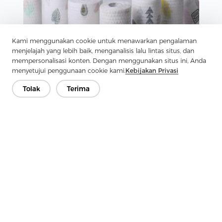
Kami menggunakan cookie untuk menawarkan pengalaman
menjelajah yang lebih baik, menganalisis lalu lintas situs, dan
mempersonalisasi konten. Dengan menggunakan situs ini, Anda
menyetujui penggunaan cookie kami.
Kebijakan Privasi
Tolak
Terima
Berita
|
26 Juni 2026
Apa itu Kain Bukan Tenunan Pulp Kayu Spunlace?
Panduan Teknis untuk Pembeli dan Konverter
Baca lebih lanjut
1
2
3
4
5
...
7