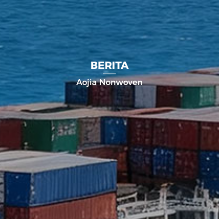
BERITA
Aojia Nonwoven